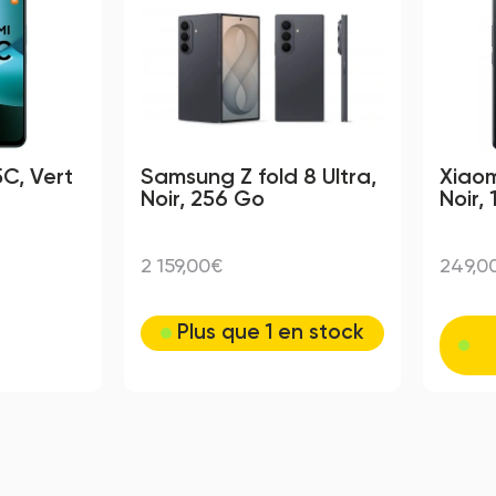
C, Vert
Samsung Z fold 8 Ultra,
Xiaom
Noir, 256 Go
Noir,
2 159,00€
249,0
Plus que 1 en stock