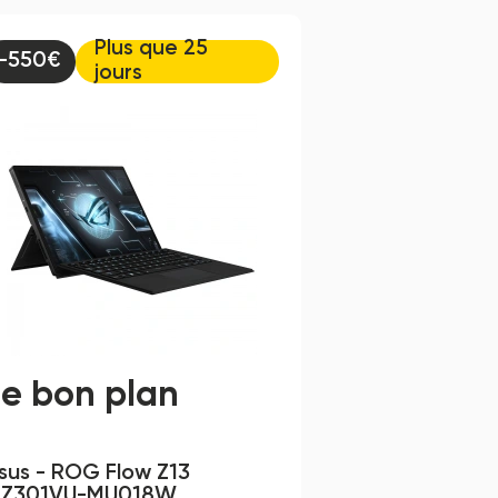
Plus que 25
-550€
jours
Le bon plan
sus - ROG Flow Z13 
Z301VU-MU018W