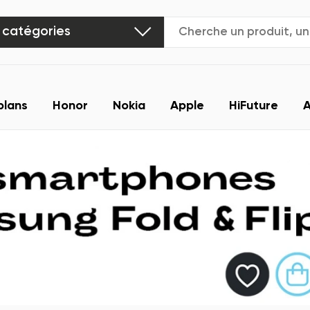
 catégories
plans
Honor
Nokia
Apple
HiFuture
A