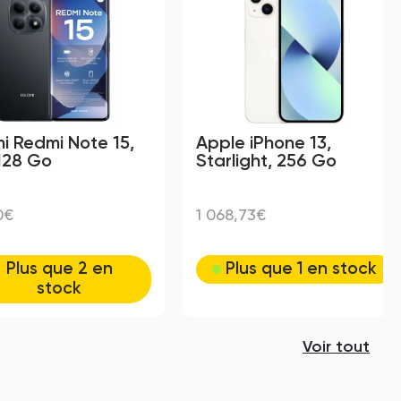
i Redmi Note 15,
Apple iPhone 13,
 128 Go
Starlight, 256 Go
0€
1 068,73€
Plus que 2 en
Plus que 1 en stock
stock
Voir tout