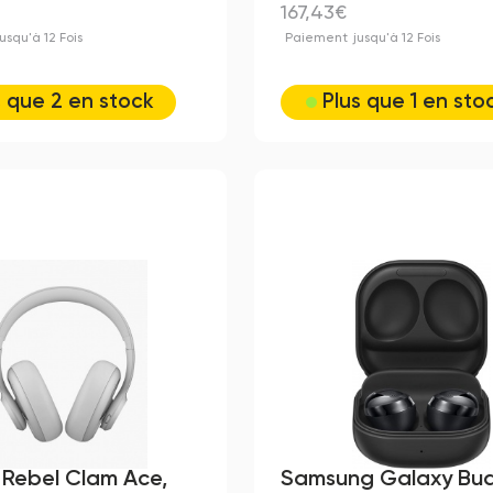
167,43€
jusqu'à 12 Fois
Paiement
jusqu'à 12 Fois
s que 2 en stock
Plus que 1 en sto
 Rebel Clam Ace,
Samsung Galaxy Bud