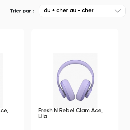
du + cher au - cher
Trier par :
Ace,
Fresh N Rebel Clam Ace,
Lila