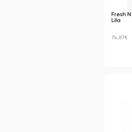
Fresh N
Lila
74,87€