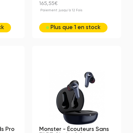
165,55€
Paiement
jusqu'à 12 Fois
ck
Plus que 1 en stock
s Pro
Monster - Écouteurs Sans