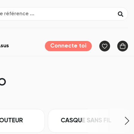
sus
Connecte toi
IO
OUTEUR
CASQUE SANS FIL