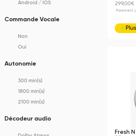
Android / IOS
299,00€
Paiement
Commande Vocale
Plu
Non
Oui
Autonomie
300 min(s)
1800 min(s)
2100 min(s)
Décodeur audio
Fresh N
Dolby Atmos