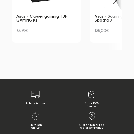
Asus - Clavier gaming TUF 
Asus - Souris gamin
GAMING K1
Spatha X
63,59€
135,00€
Achat sécurisé
Stock 100%
Réunion
Livraison
Suivi en temps réel
en 72h
de ta commande