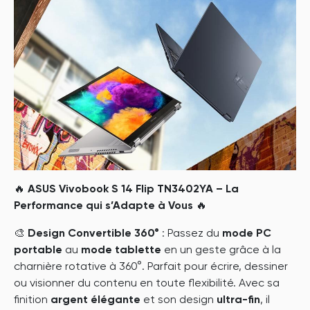
P
T
🔥
ASUS Vivobook S 14 Flip TN3402YA – La
Performance qui s’Adapte à Vous
🔥
🎨
Design Convertible 360°
: Passez du
mode PC
portable
au
mode tablette
en un geste grâce à la
charnière rotative à 360°. Parfait pour écrire, dessiner
ou visionner du contenu en toute flexibilité. Avec sa
finition
argent élégante
et son design
ultra-fin
, il