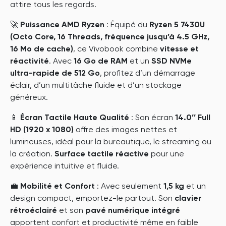
attire tous les regards.
🚀
Puissance AMD Ryzen
: Équipé du
Ryzen 5 7430U
(Octo Core, 16 Threads, fréquence jusqu’à 4.5 GHz,
16 Mo de cache)
, ce Vivobook combine
vitesse et
réactivité
. Avec
16 Go de RAM
et un
SSD NVMe
ultra-rapide de 512 Go
, profitez d’un démarrage
éclair, d’un multitâche fluide et d’un stockage
généreux.
📱
Écran Tactile Haute Qualité
: Son écran
14.0’’ Full
HD (1920 x 1080)
offre des images nettes et
lumineuses, idéal pour la bureautique, le streaming ou
la création.
Surface tactile réactive
pour une
expérience intuitive et fluide.
💼
Mobilité et Confort
: Avec seulement
1,5 kg
et un
design compact, emportez-le partout. Son
clavier
rétroéclairé
et son
pavé numérique intégré
apportent confort et productivité même en faible