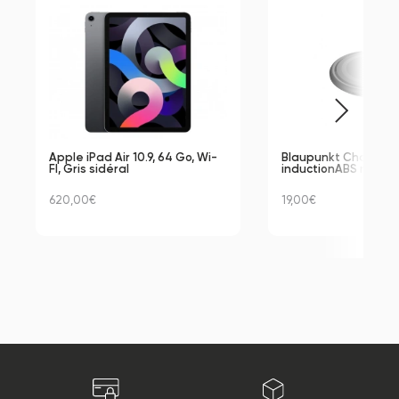
Apple iPad Air 10.9, 64 Go, Wi-
Blaupunkt Chargeur
FI, Gris sidéral
inductionABS recycl
620,00€
19,00€