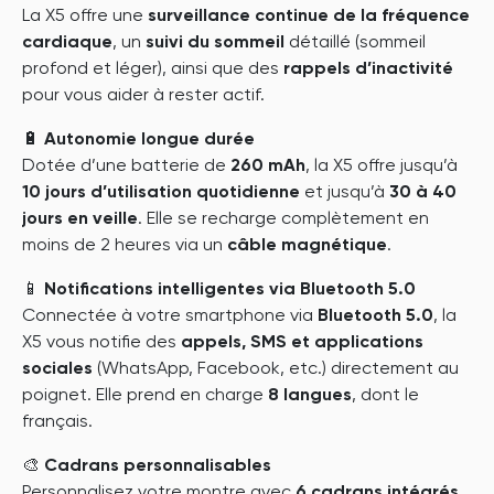
La X5 offre une
surveillance continue de la fréquence
cardiaque
, un
suivi du sommeil
détaillé (sommeil
profond et léger), ainsi que des
rappels d’inactivité
pour vous aider à rester actif.
🔋
Autonomie longue durée
Dotée d’une batterie de
260 mAh
, la X5 offre jusqu’à
10 jours d’utilisation quotidienne
et jusqu’à
30 à 40
jours en veille
. Elle se recharge complètement en
moins de 2 heures via un
câble magnétique
.
📱
Notifications intelligentes via Bluetooth 5.0
Connectée à votre smartphone via
Bluetooth 5.0
, la
X5 vous notifie des
appels, SMS et applications
sociales
(WhatsApp, Facebook, etc.) directement au
poignet. Elle prend en charge
8 langues
, dont le
français.
🎨
Cadrans personnalisables
Personnalisez votre montre avec
6 cadrans intégrés