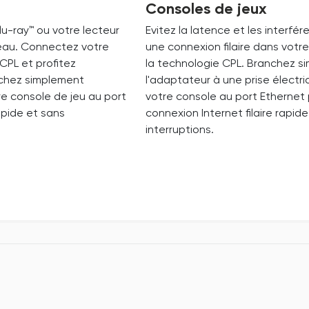
Consoles de jeux
lu-ray™ ou votre lecteur
Evitez la latence et les interfér
seau. Connectez votre
une connexion filaire dans votr
CPL et profitez
la technologie CPL. Branchez s
nchez simplement
l'adaptateur à une prise électr
re console de jeu au port
votre console au port Ethernet 
apide et sans
connexion Internet filaire rapid
interruptions.