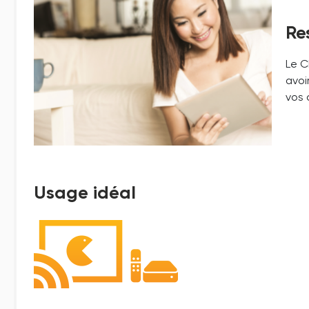
Re
Le C
avoi
vos 
Usage idéal