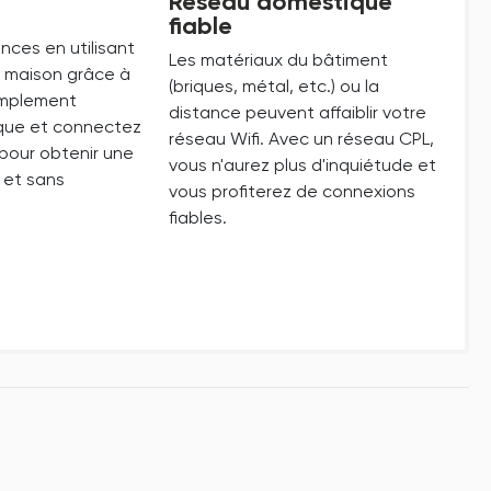
Réseau domestique
fiable
ences en utilisant
Les matériaux du bâtiment
e maison grâce à
(briques, métal, etc.) ou la
implement
distance peuvent affaiblir votre
ique et connectez
réseau Wifi. Avec un réseau CPL,
pour obtenir une
vous n'aurez plus d'inquiétude et
e et sans
vous profiterez de connexions
fiables.