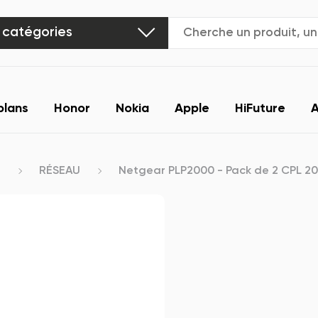
 catégories
plans
Honor
Nokia
Apple
HiFuture
A
E
RÉSEAU
Netgear PLP2000 - Pack de 2 CPL 200