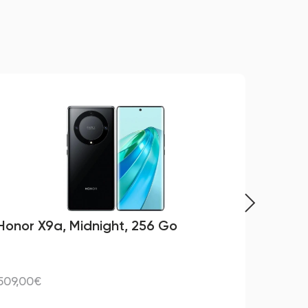
Honor X9a, Midnight, 256 Go
Appl
41 
509,00€
549,