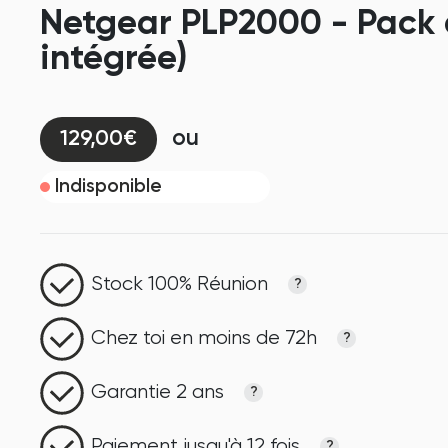
Netgear PLP2000 - Pack 
intégrée)
ou
129,00€
Indisponible
Stock 100% Réunion
?
Chez toi en moins de 72h
?
Garantie 2 ans
?
Paiement jusqu'à 12 fois
?