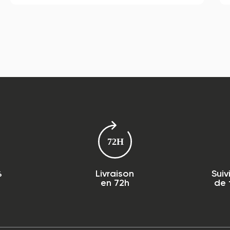
%
Livraison
Suiv
en 72h
de