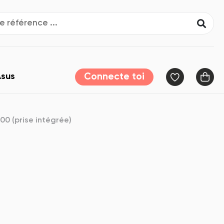
sus
Connecte toi
0 (prise intégrée)