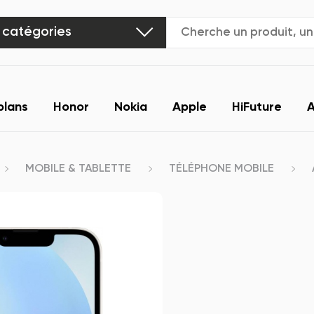
 catégories
plans
Honor
Nokia
Apple
HiFuture
A
MOBILE & TABLETTE
TÉLÉPHONE MOBILE