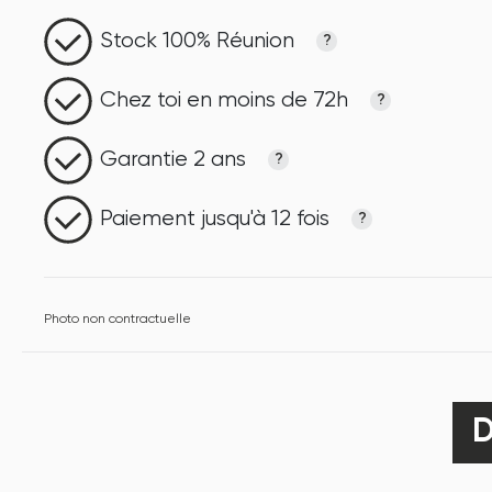
Stock 100% Réunion
?
Chez toi en moins de 72h
?
Garantie 2 ans
?
Paiement jusqu'à 12 fois
?
Photo non contractuelle
D