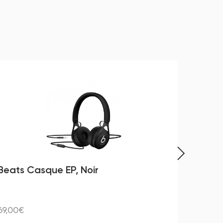
Beats Casque EP, Noir
Apple
69,00€
620,