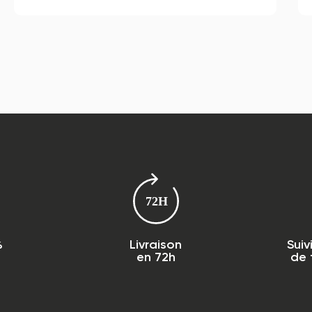
%
Livraison
Suiv
en 72h
de