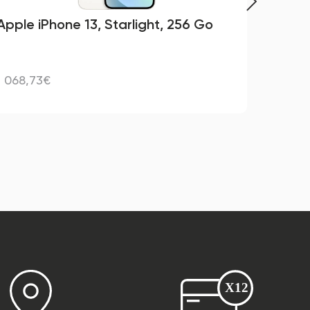
Apple iPhone 13, Starlight, 256 Go
JBL 
1 068,73€
159,0