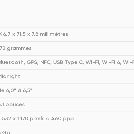
46.7 x 71.5 x 7.8 millimètres
172 grammes
Bluetooth, GPS, NFC, USB Type C, WI-FI, Wi-Fi 6, Wi
Midnight
de 6,0" à 6,5"
6.1 pouces
2 532 x 1 170 pixels à 460 ppp
6 Go