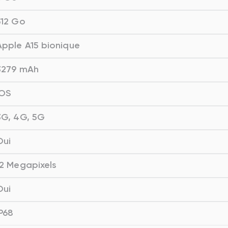
512 Go
Apple A15 bionique
3279 mAh
iOS
3G, 4G, 5G
Oui
12 Megapixels
Oui
IP68