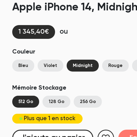
Apple iPhone 14, Midnigh
ou
1 345,40€
Couleur
Bleu
Violet
Midnight
Rouge
Mémoire Stockage
512 Go
128 Go
256 Go
Plus que 1 en stock