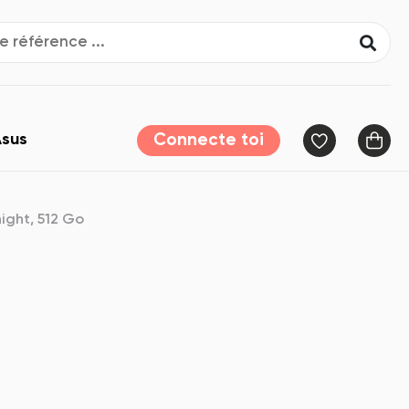
sus
Connecte toi
ight, 512 Go