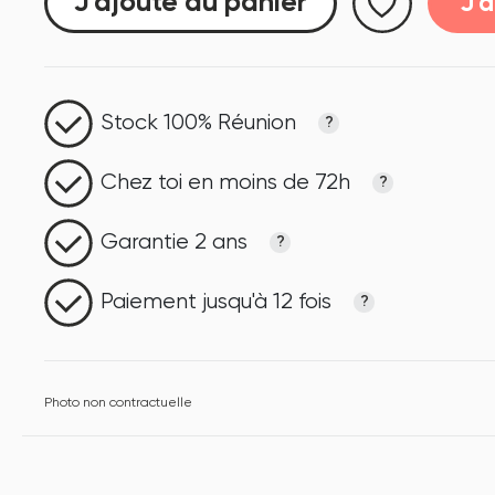
J'ajoute au panier
J'
Stock 100% Réunion
?
Chez toi en moins de 72h
?
Garantie 2 ans
?
Paiement jusqu'à 12 fois
?
Photo non contractuelle