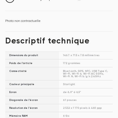
Photo non contractuelle
Descriptif technique
Dimensions du produit
146.7 x 71.5 x 7.8 millimètres
Poids de l'article
172 grammes
Connectivité
Bluetooth, GPS, NFC, USB Type C,
WI-FI, Wi-Fi 6, Wi-Fi AC 5GHz,
Wi-Fi N, Wi-Fi b/g/n 2.4GHz
Couleur principale
Starlight
Ecran
de 6,0" à 6,5"
Diagonale de l'écran
6.1 pouces
Résolution de l'écran
2 532 x 1 170 pixels à 460 ppp
Mémoire RAM
6 Go