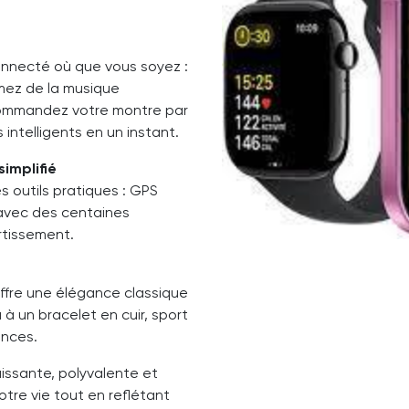
connecté où que vous soyez :
mez de la musique
 commandez votre montre par
 intelligents en un instant.
simplifié
s outils pratiques : GPS
é avec des centaines
ertissement.
offre une élégance classique
 à un bracelet en cuir, sport
ances.
issante, polyvalente et
tre vie tout en reflétant