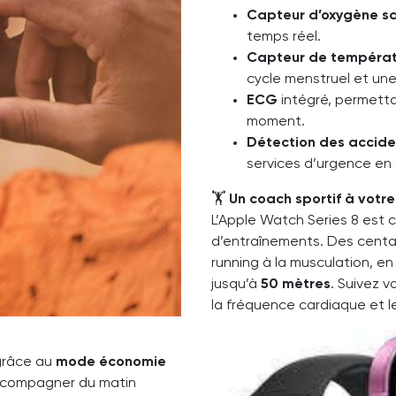
Capteur d’oxygène s
temps réel.
Capteur de températ
cycle menstruel et un
ECG
intégré, permetta
moment.
Détection des accide
services d’urgence en
🏋️
Un coach sportif à votr
L’Apple Watch Series 8 est 
d’entraînements. Des centa
running à la musculation, en
jusqu’à
50 mètres
. Suivez 
la fréquence cardiaque et le
 grâce au
mode économie
accompagner du matin