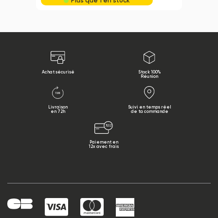
Plus que 1 en stock
Achat sécurisé
Stock 100%
Réunion
Livraison
Suivi en temps réel
en 72h
de ta commande
Paiement en
12x avec frais