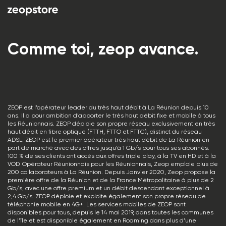
Comme toi, zeop avance.
ZEOP est l’opérateur leader du très haut débit à La Réunion depuis 10
ans. Il a pour ambition d’apporter le très haut débit fixe et mobile à tous
les Réunionnais. ZEOP déploie son propre réseau exclusivement en très
haut débit en fibre optique (FTTH, FTTO et FTTC), distinct du réseau
ADSL. ZEOP est le premier opérateur très haut débit de La Réunion en
part de marché avec des offres jusqu’à 1 Gb/s pour tous ses abonnés.
100 % de ses clients ont accès aux offres triple play, à la TV en HD et à la
VOD. Opérateur Réunionnais pour les Réunionnais, Zeop emploie plus de
200 collaborateurs à La Réunion. Depuis Janvier 2020, Zeop propose la
première offre de la Réunion et de la France Métropolitaine à plus de 2
Gb/s, avec une offre premium et un débit descendant exceptionnel à
2,4 Gb/s. ZEOP déploie et exploite également son propre réseau de
téléphonie mobile en 4G+. Les services mobiles de ZEOP sont
disponibles pour tous, depuis le 14 mai 2019, dans toutes les communes
de l’île et est disponible également en Roaming dans plus d’une