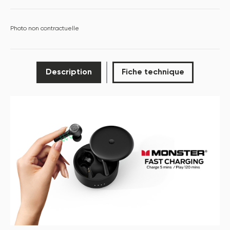
Photo non contractuelle
Description
Fiche technique
S