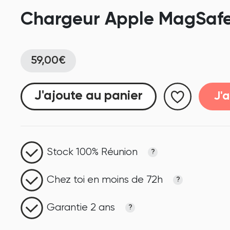
Chargeur Apple MagSaf
59,00€
J'ajoute au panier
J'
Stock 100% Réunion
?
Chez toi en moins de 72h
?
Garantie 2 ans
?