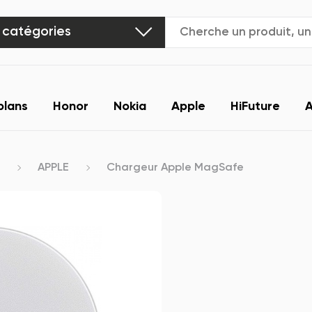
 catégories
plans
Honor
Nokia
Apple
HiFuture
A
APPLE
Chargeur Apple MagSafe