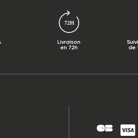
%
Livraison
Suiv
en 72h
de