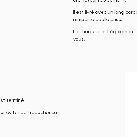
ordinateur rapidement.
Il est livré avec un long co
n'importe quelle prise.
Le chargeur est également 
vous.
est terminé
r éviter de trébucher sur