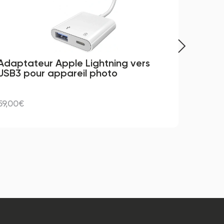
Adaptateur Apple Lightning vers 
Char
USB3 pour appareil photo
59,00€
139,0