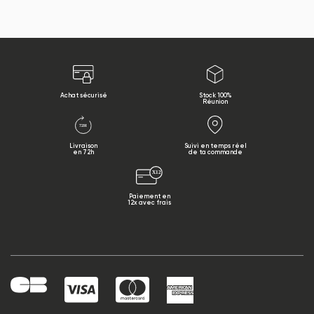
Achat sécurisé
Stock 100%
Réunion
Livraison
Suivi en temps réel
en 72h
de ta commande
Paiement en
12x avec frais