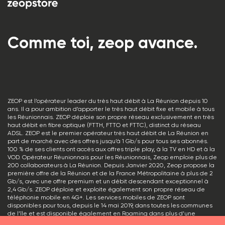
Comme toi, zeop avance.
ZEOP est l’opérateur leader du très haut débit à La Réunion depuis 10
ans. Il a pour ambition d’apporter le très haut débit fixe et mobile à tous
les Réunionnais. ZEOP déploie son propre réseau exclusivement en très
haut débit en fibre optique (FTTH, FTTO et FTTC), distinct du réseau
ADSL. ZEOP est le premier opérateur très haut débit de La Réunion en
part de marché avec des offres jusqu’à 1 Gb/s pour tous ses abonnés.
100 % de ses clients ont accès aux offres triple play, à la TV en HD et à la
VOD. Opérateur Réunionnais pour les Réunionnais, Zeop emploie plus de
200 collaborateurs à La Réunion. Depuis Janvier 2020, Zeop propose la
première offre de la Réunion et de la France Métropolitaine à plus de 2
Gb/s, avec une offre premium et un débit descendant exceptionnel à
2,4 Gb/s. ZEOP déploie et exploite également son propre réseau de
téléphonie mobile en 4G+. Les services mobiles de ZEOP sont
disponibles pour tous, depuis le 14 mai 2019, dans toutes les communes
de l’île et est disponible également en Roaming dans plus d’une
centaine de pays. Zeop est le premier opérateur français à avoir intégré