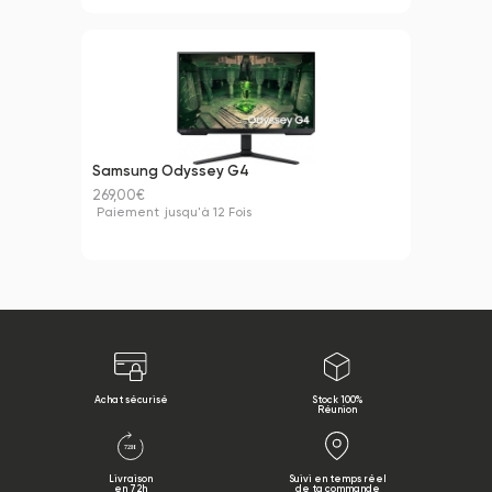
Samsung Odyssey G4
269,00€
Paiement
jusqu'à 12 Fois
Achat sécurisé
Stock 100%
Réunion
Livraison
Suivi en temps réel
en 72h
de ta commande