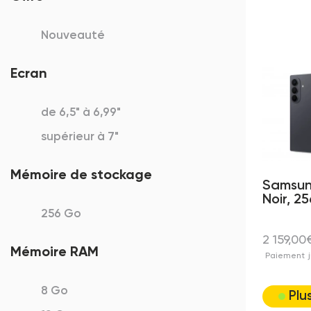
Nouveauté
Ecran
de 6,5" à 6,99"
supérieur à 7"
Mémoire de stockage
Samsung
Noir, 2
256 Go
2 159,00
Mémoire RAM
Paiement
8 Go
Plu