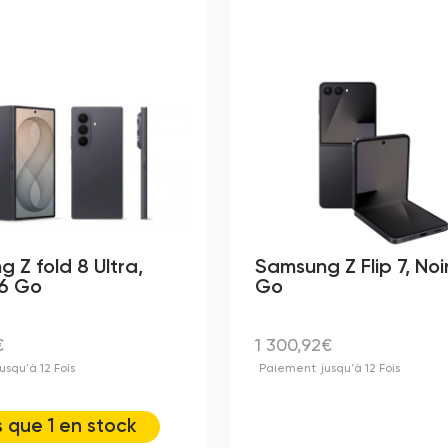
 Z fold 8 Ultra,
Samsung Z Flip 7, Noi
56 Go
Go
€
1 300,92€
jusqu'à 12 Fois
Paiement
jusqu'à 12 Fois
s que 1 en stock