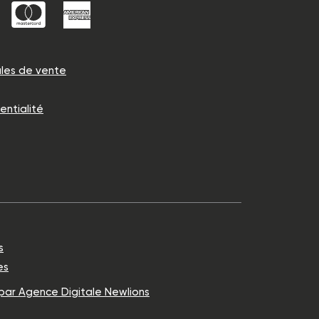
les de vente
entialité
s
es
 par Agence Digitale Newlions