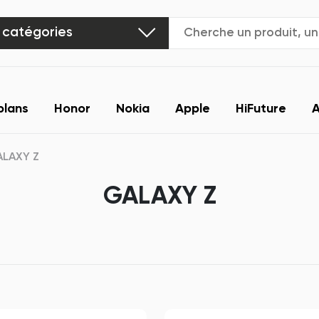
 catégories
plans
Honor
Nokia
Apple
HiFuture
A
LAXY Z
GALAXY Z