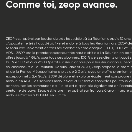
Comme toi, zeop avance.
ZEOP est l’opérateur leader du très haut débit à La Réunion depuis 10 ans. 
d’apporter le très haut débit fixe et mobile à tous les Réunionnais. ZEOP d
réseau exclusivement en très haut débit en fibre optique (FTTH, FTTO et FT
ADSL. ZEOP est le premier opérateur très haut débit de La Réunion en pa
offres jusqu’à 1 Gb/s pour tous ses abonnés. 100 % de ses clients ont accès a
la TV en HD et à la VOD. Opérateur Réunionnais pour les Réunionnais, Zeo
collaborateurs à La Réunion. Depuis Janvier 2020, Zeop propose la premiè
et de la France Métropolitaine à plus de 2 Gb/s, avec une offre premium 
exceptionnel à 2,4 Gb/s. ZEOP déploie et exploite également son propre 
mobile en 4G+. Les services mobiles de ZEOP sont disponibles pour tous, de
dans toutes les communes de l’île et est disponible également en Roami
centaine de pays. Zeop est le premier opérateur français à avoir intégré d
mobiles l’accès à la DATA en illimité.