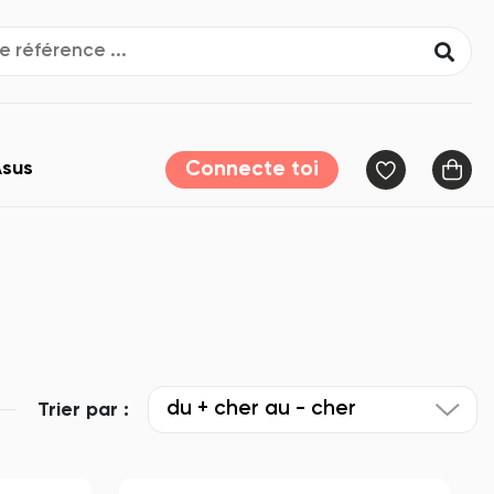
sus
Connecte toi
du + cher au - cher
Trier par :