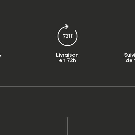
%
Livraison
Suiv
en 72h
de