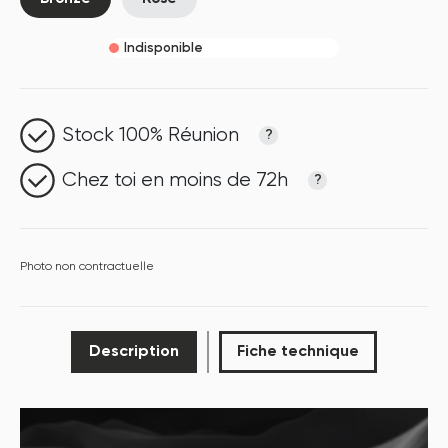
Indisponible
Stock 100% Réunion
?
Chez toi en moins de 72h
?
Photo non contractuelle
Description
Fiche technique
P