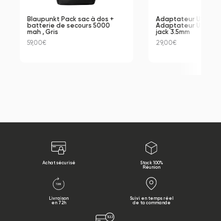
Blaupunkt Pack sac à dos + 
Adaptateur USB C A
batterie de secours 5000 
Adaptateur USB-C v
mah , Gris
jack 3.5mm
59,00€
29,00€
Achat sécurisé
Stock 100%
Réunion
Livraison
Suivi en temps réel
en 72h
de ta commande