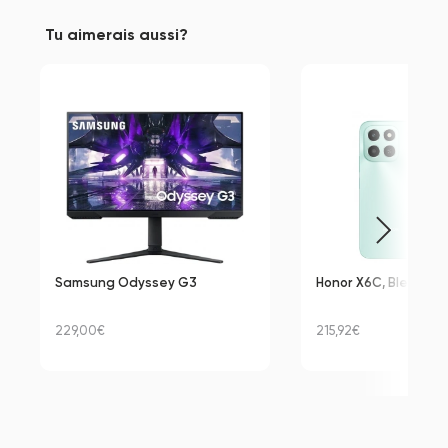
Tu aimerais aussi?
Samsung Odyssey G3
Honor X6C, Bleu, 128
229,00€
215,92€