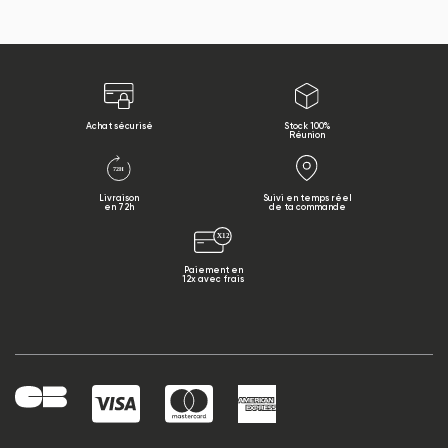
Achat sécurisé
Stock 100%
Réunion
Livraison
Suivi en temps réel
en 72h
de ta commande
Paiement en
12x avec frais