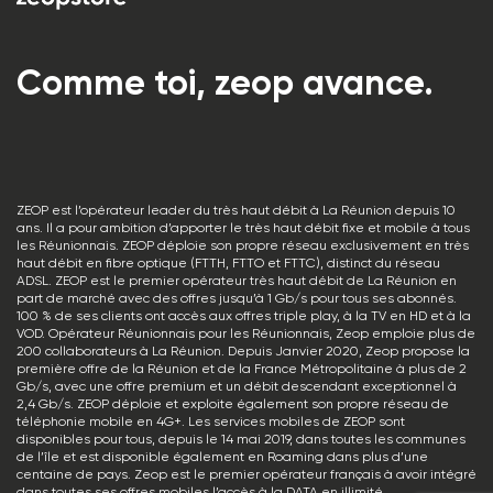
Comme toi, zeop avance.
ZEOP est l’opérateur leader du très haut débit à La Réunion depuis 10
ans. Il a pour ambition d’apporter le très haut débit fixe et mobile à tous
les Réunionnais. ZEOP déploie son propre réseau exclusivement en très
haut débit en fibre optique (FTTH, FTTO et FTTC), distinct du réseau
ADSL. ZEOP est le premier opérateur très haut débit de La Réunion en
part de marché avec des offres jusqu’à 1 Gb/s pour tous ses abonnés.
100 % de ses clients ont accès aux offres triple play, à la TV en HD et à la
VOD. Opérateur Réunionnais pour les Réunionnais, Zeop emploie plus de
200 collaborateurs à La Réunion. Depuis Janvier 2020, Zeop propose la
première offre de la Réunion et de la France Métropolitaine à plus de 2
Gb/s, avec une offre premium et un débit descendant exceptionnel à
2,4 Gb/s. ZEOP déploie et exploite également son propre réseau de
téléphonie mobile en 4G+. Les services mobiles de ZEOP sont
disponibles pour tous, depuis le 14 mai 2019, dans toutes les communes
de l’île et est disponible également en Roaming dans plus d’une
centaine de pays. Zeop est le premier opérateur français à avoir intégré