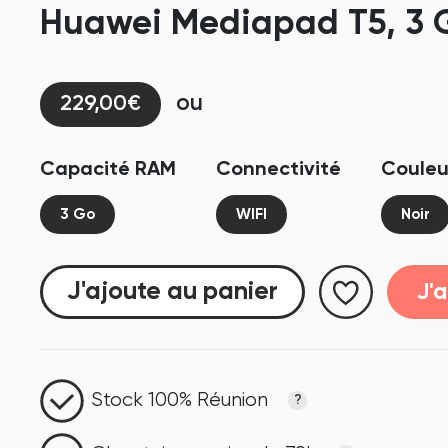
Huawei Mediapad T5, 3 Go
ou
229,00€
Capacité RAM
Connectivité
Couleu
3 Go
WIFI
Noir
J'ajoute au panier
J'
Stock 100% Réunion
?