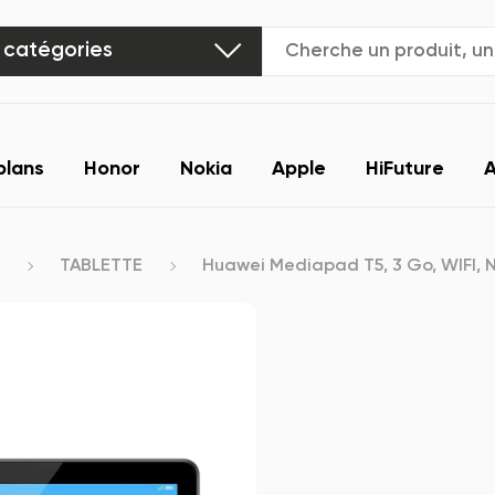
 catégories
plans
Honor
Nokia
Apple
HiFuture
A
TABLETTE
Huawei Mediapad T5, 3 Go, WIFI, N