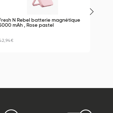
Fresh N Rebel batterie magnétique 
Xiao
5000 mAh , Rose pastel
42,94€
499,