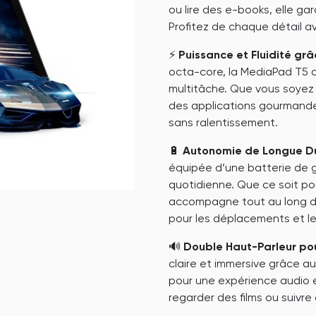
ou lire des e-books, elle gar
Profitez de chaque détail a
⚡
Puissance et Fluidité gr
octa-core, la MediaPad T5 
multitâche. Que vous soyez e
des applications gourmande
sans ralentissement.
🔋
Autonomie de Longue Dur
équipée d’une batterie de g
quotidienne. Que ce soit pour 
accompagne tout au long de
pour les déplacements et les
🔊
Double Haut-Parleur pou
claire et immersive grâce a
pour une expérience audio en
regarder des films ou suivre