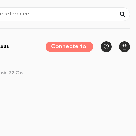
sus
Connecte toi
oir, 32 Go