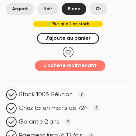
Argent
Noir
Blanc
Or
Plus que 2 en stock
J'ajoute au panier
J'achète maintenant
Stock 100% Réunion
?
Chez toi en moins de 72h
?
Garantie 2 ans
?
Paiement jusqu'à 12 fois
?