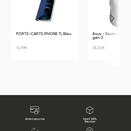
PORTE-CARTE IPHONE 11, Bleu
Asus - Souris gamin
gen 2
14,99€
35,00€
Achat sécurisé
Stock 100%
Réunion