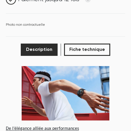
Photo non contractuelle
Description
Fiche technique
P
De l’élégance alliée aux performances