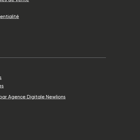
entialité
s
es
 par Agence Digitale Newlions