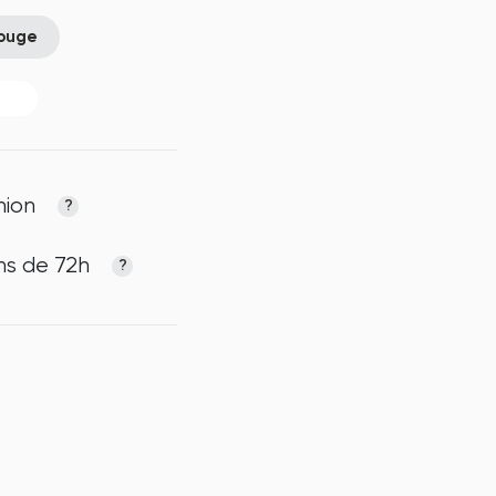
ouge
nion
?
ns de 72h
?