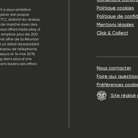
Politique cookies
Il a pour ambition
éploie son propre
Politique de confid
TC), distinct du réseau
Mentions légales
rt de marché avec des
ux offres triple play, à
Click & Collect
p emploie plus de 200
re offre de la Réunion
et un débit descendant
réseau de téléphonie
puis le 14 mai 2019,
ng dans plus d’une
ans toutes ses offres
Nous contacter
Foire aux question
Préférences cooki
Site réalisé