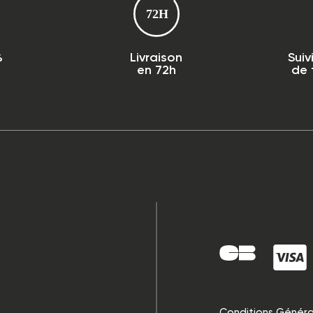
%
Livraison
Suiv
en 72h
de
Conditions Généra