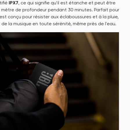
tifié
IPX7
, ce qui signifie qu’il est étanche et peut être
1 mètre de profondeur pendant 30 minutes. Parfait pour
l est conçu pour résister aux éclaboussures et à la pluie,
 de la musique en toute sérénité, même près de l'eau.