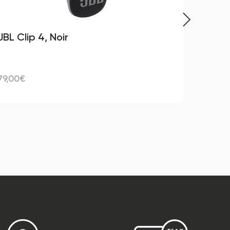
JBL Clip 4, Noir
Hono
79,00€
748,