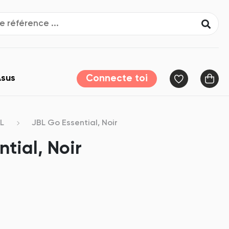
sus
Connecte toi
L
JBL Go Essential, Noir
tial, Noir