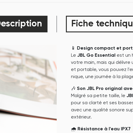
escription
Fiche techniq
📱
Design compact et por
Le
JBL Go Essential
est un 
votre main, mais qui délivr
et portable, vous pouvez l'
nique, une journée à la pla
🎶
Son JBL Pro original av
Malgré sa petite taille, le
JB
pour sa clarté et ses basse
avec une qualité sonore sup
extérieur.
🌧️
Résistance à l'eau IPX7