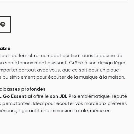
ue
table
haut-parleur ultra-compact qui tient dans la paume de
e un son étonnamment puissant. Grâce à son design léger
emporter partout avec vous, que ce soit pour un pique-
ge ou simplement pour écouter de la musique à la maison.
ec basses profondes
L Go Essential
offre le
son JBL Pro
emblématique, réputé
s percutantes. Idéal pour écouter vos morceaux préférés
érieure, il garantit une immersion totale, même en