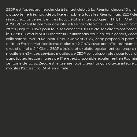
ZEOP est l’opérateur leader du très haut débit à La Réunion depuis 10 ans. 
d’apporter le très haut débit fixe et mobile à tous les Réunionnais. ZEOP d
réseau exclusivement en très haut débit en fibre optique (FTTH, FTTO et FT
ADSL. ZEOP est le premier opérateur très haut débit de La Réunion en pa
offres jusqu’à 1 Gb/s pour tous ses abonnés. 100 % de ses clients ont accès a
la TV en HD et à la VOD. Opérateur Réunionnais pour les Réunionnais, Zeo
collaborateurs à La Réunion. Depuis Janvier 2020, Zeop propose la premiè
et de la France Métropolitaine à plus de 2 Gb/s, avec une offre premium 
exceptionnel à 2,4 Gb/s. ZEOP déploie et exploite également son propre 
mobile en 4G+. Les services mobiles de ZEOP sont disponibles pour tous, de
dans toutes les communes de l’île et est disponible également en Roami
centaine de pays. Zeop est le premier opérateur français à avoir intégré d
mobiles l’accès à la DATA en illimité.