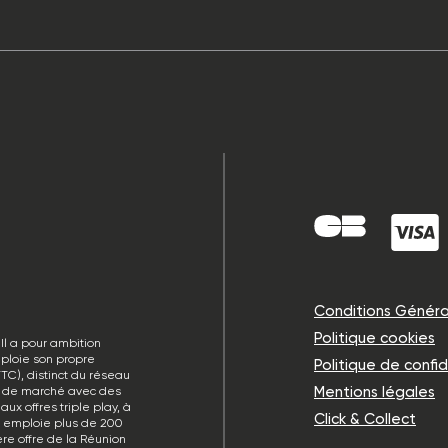
Conditions Généra
Politique cookies
Il a pour ambition
éploie son propre
Politique de confid
TC), distinct du réseau
Mentions légales
rt de marché avec des
ux offres triple play, à
Click & Collect
p emploie plus de 200
re offre de la Réunion