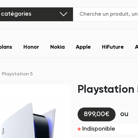
 catégories
plans
Honor
Nokia
Apple
HiFuture
A
Playstation 5
Playstation 
ou
899,00€
Indisponible