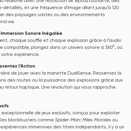
 du réalisme avec une résolution 4K époustouflante, des
-détaillés, et une fréquence d'image allant jusqu’à 120
orer des paysages vastes ou des environnements
end vie.
 Immersion Sonore Inégalée
, chaque souffle et chaque explosion grâce à l’audio
 compatible, plongez dans un univers sonore à 360°, où
t votre expérience.
sentez l’Action
ière de jouer avec la manette DualSense. Ressentez la
tions des routes ou la puissance des explosions grâce aux
u retour haptique. Une révolution qui vous rapproche
sifs
exceptionnelle de jeux exclusifs, conçus pour exploiter
5. Des blockbusters comme
Spider-Man: Miles Morales
ou
expériences immersives des titres indépendants, il y a un