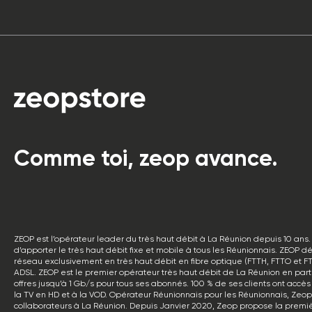
Comme toi, zeop avance.
ZEOP est l’opérateur leader du très haut débit à La Réunion depuis 10 ans. 
d’apporter le très haut débit fixe et mobile à tous les Réunionnais. ZEOP d
réseau exclusivement en très haut débit en fibre optique (FTTH, FTTO et FT
ADSL. ZEOP est le premier opérateur très haut débit de La Réunion en pa
offres jusqu’à 1 Gb/s pour tous ses abonnés. 100 % de ses clients ont accès a
la TV en HD et à la VOD. Opérateur Réunionnais pour les Réunionnais, Zeo
collaborateurs à La Réunion. Depuis Janvier 2020, Zeop propose la premiè