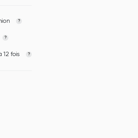
nion
?
?
 12 fois
?