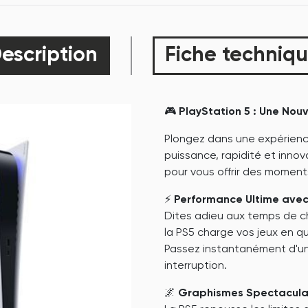
escription
Fiche techniq
🎮
PlayStation 5 : Une Nou
Plongez dans une expérience
puissance, rapidité et innov
pour vous offrir des moment
⚡
Performance Ultime avec
Dites adieu aux temps de c
la PS5 charge vos jeux en q
Passez instantanément d'un
interruption.
🌌
Graphismes Spectaculai