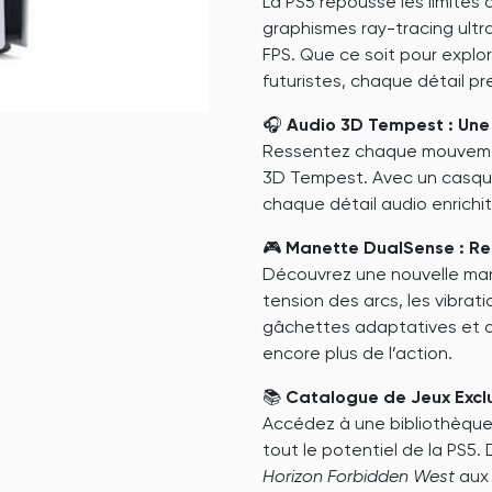
La PS5 repousse les limites
graphismes ray-tracing ultra
FPS. Que ce soit pour expl
futuristes, chaque détail pr
🎧
Audio 3D Tempest : Une
Ressentez chaque mouvement
3D Tempest. Avec un casque
chaque détail audio enrichi
🎮
Manette DualSense : Res
Découvrez une nouvelle man
tension des arcs, les vibra
gâchettes adaptatives et a
encore plus de l’action.
📚
Catalogue de Jeux Exclu
Accédez à une bibliothèque 
tout le potentiel de la PS
Horizon Forbidden West
aux 