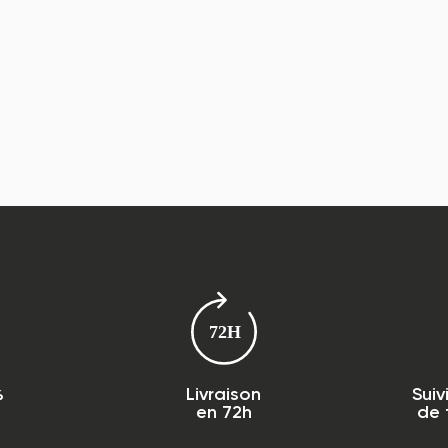
%
Livraison
Suiv
en 72h
de