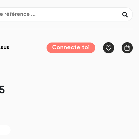
sus
Connecte toi
5