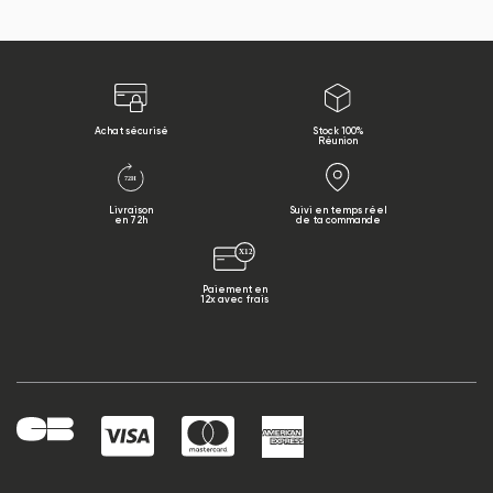
Achat sécurisé
Stock 100%
Réunion
Livraison
Suivi en temps réel
en 72h
de ta commande
Paiement en
12x avec frais