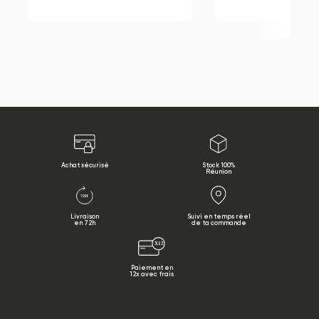
Achat sécurisé
Stock 100%
Réunion
Livraison
Suivi en temps réel
en 72h
de ta commande
Paiement en
12x avec frais