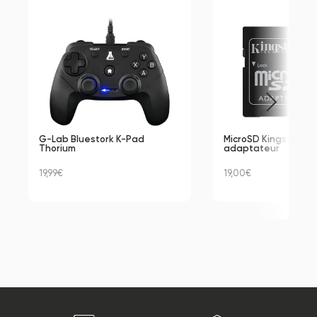
G-Lab Bluestork K-Pad 
MicroSD Kingston, 64
Thorium
adaptateur
19,99€
19,00€