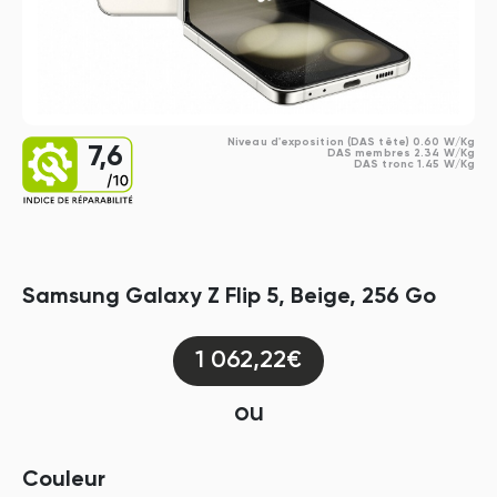
Niveau d'exposition (DAS tête) 0.60 W/Kg
7,6
DAS membres 2.34 W/Kg
DAS tronc 1.45 W/Kg
Samsung Galaxy Z Flip 5, Beige, 256 Go
1 062,22€
ou
Couleur