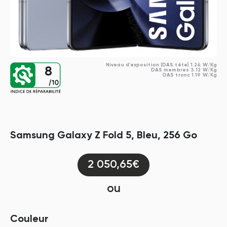
Niveau d'exposition (DAS tête) 1.24 W/Kg
8
DAS membres 3.12 W/Kg
DAS tronc 1.19 W/Kg
Samsung Galaxy Z Fold 5, Bleu, 256 Go
2 050,65€
ou
Couleur