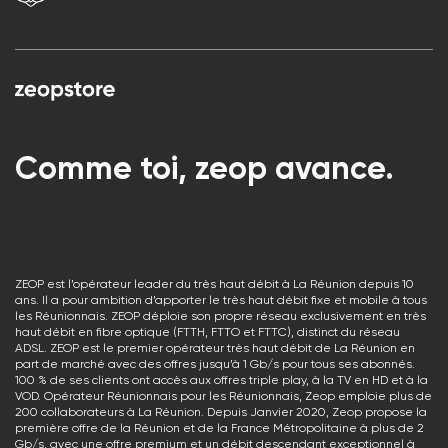
Comme toi, zeop avance.
ZEOP est l’opérateur leader du très haut débit à La Réunion depuis 10
ans. Il a pour ambition d’apporter le très haut débit fixe et mobile à tous
les Réunionnais. ZEOP déploie son propre réseau exclusivement en très
haut débit en fibre optique (FTTH, FTTO et FTTC), distinct du réseau
ADSL. ZEOP est le premier opérateur très haut débit de La Réunion en
part de marché avec des offres jusqu’à 1 Gb/s pour tous ses abonnés.
100 % de ses clients ont accès aux offres triple play, à la TV en HD et à la
VOD. Opérateur Réunionnais pour les Réunionnais, Zeop emploie plus de
200 collaborateurs à La Réunion. Depuis Janvier 2020, Zeop propose la
première offre de la Réunion et de la France Métropolitaine à plus de 2
Gb/s, avec une offre premium et un débit descendant exceptionnel à