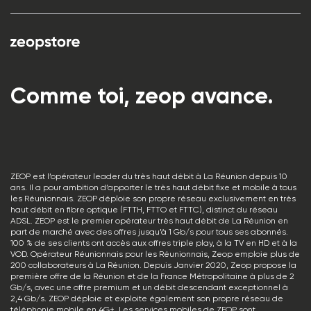
Comme toi, zeop avance.
ZEOP est l’opérateur leader du très haut débit à La Réunion depuis 10
ans. Il a pour ambition d’apporter le très haut débit fixe et mobile à tous
les Réunionnais. ZEOP déploie son propre réseau exclusivement en très
haut débit en fibre optique (FTTH, FTTO et FTTC), distinct du réseau
ADSL. ZEOP est le premier opérateur très haut débit de La Réunion en
part de marché avec des offres jusqu’à 1 Gb/s pour tous ses abonnés.
100 % de ses clients ont accès aux offres triple play, à la TV en HD et à la
VOD. Opérateur Réunionnais pour les Réunionnais, Zeop emploie plus de
200 collaborateurs à La Réunion. Depuis Janvier 2020, Zeop propose la
première offre de la Réunion et de la France Métropolitaine à plus de 2
Gb/s, avec une offre premium et un débit descendant exceptionnel à
2,4 Gb/s. ZEOP déploie et exploite également son propre réseau de
téléphonie mobile en 4G+. Les services mobiles de ZEOP sont