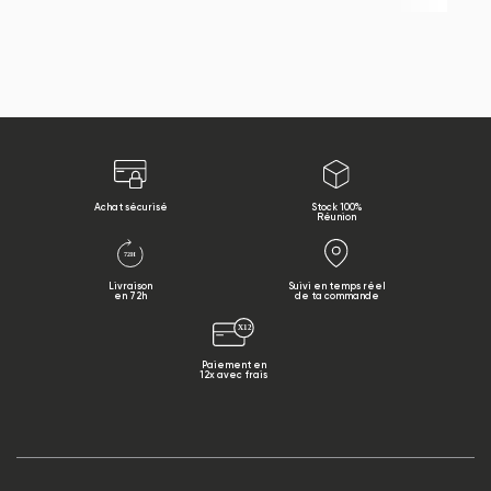
Achat sécurisé
Stock 100%
Réunion
Livraison
Suivi en temps réel
en 72h
de ta commande
Paiement en
12x avec frais