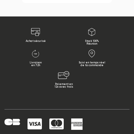
Achat sécurisé
Stock 100%
Réunion
Livraison
Suivi en temps réel
en 72h
de ta commande
Paiement en
12x avec frais