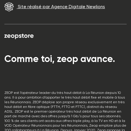
Site réalisé par Agence Digitale Newlions
Comme toi, zeop avance.
ZEOP est l’opérateur leader du très haut débit à La Réunion depuis 10
ans. Il a pour ambition d’apporter le très haut débit fixe et mobile à tous
les Réunionnais. ZEOP déploie son propre réseau exclusivement en très
haut débit en fibre optique (FTTH, FTTO et FTTC), distinct du réseau
ADSL. ZEOP est le premier opérateur très haut débit de La Réunion en
part de marché avec des offres jusqu’à 1 Gb/s pour tous ses abonnés.
100 % de ses clients ont accès aux offres triple play, à la TV en HD et à la
VOD. Opérateur Réunionnais pour les Réunionnais, Zeop emploie plus de
200 collaborateurs à La Réunion. Depuis Janvier 2020, Zeop propose la