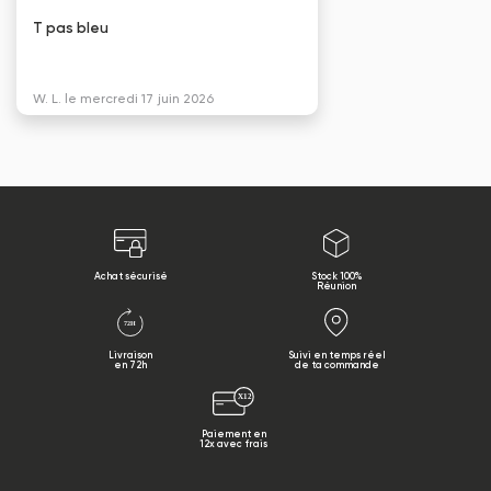
T pas bleu
W. L. le mercredi 17 juin 2026
Achat sécurisé
Stock 100%
Réunion
Livraison
Suivi en temps réel
en 72h
de ta commande
Paiement en
12x avec frais