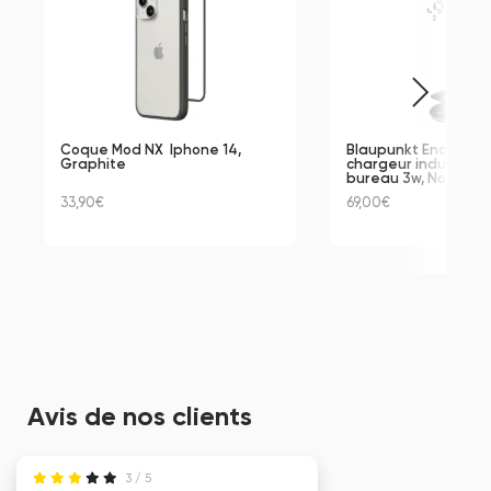
Coque Mod NX  Iphone 14, 
Blaupunkt Enceinte 
Graphite
chargeur induction 
bureau 3w, Noir
33,90€
69,00€
Avis de nos clients
3 / 5