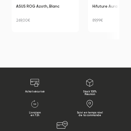
ASUS ROG Azoth, Blanc
Hifuture Aura 2, Noir
269,00€
89,99€
Achat sécurisé
Stock 100%
Réunion
Livraison
Suivi en temps réel
en 72h
de ta commande