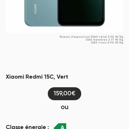
Niveau d'exposition (DAS tête) 0.95 W/Kg
DAS membres 2.17 W/Kg
DAS tronc 0.96 W/Kg
Xiaomi Redmi 15C, Vert
159,00€
ou
Classe énergie :
A