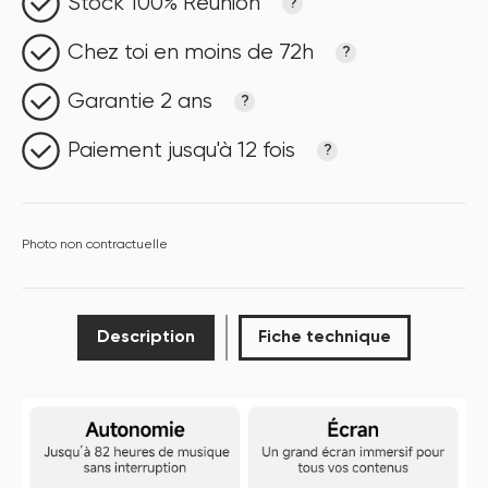
Stock 100% Réunion
?
Chez toi en moins de 72h
?
Garantie 2 ans
?
Paiement jusqu'à 12 fois
?
Photo non contractuelle
Description
Fiche technique
P