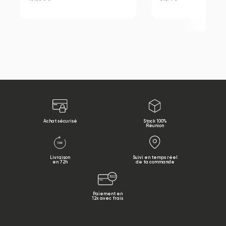
Achat sécurisé
Stock 100%
Réunion
Livraison
Suivi en temps réel
en 72h
de ta commande
Paiement en
12x avec frais