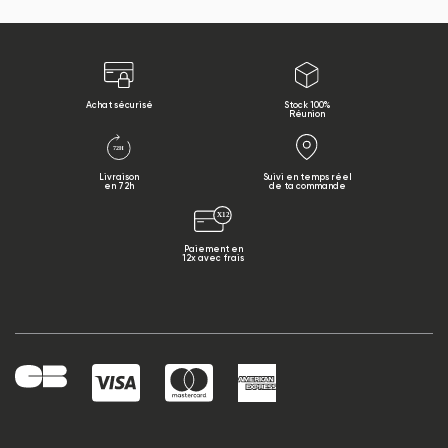
Achat sécurisé
Stock 100%
Réunion
Livraison
Suivi en temps réel
en 72h
de ta commande
Paiement en
12x avec frais