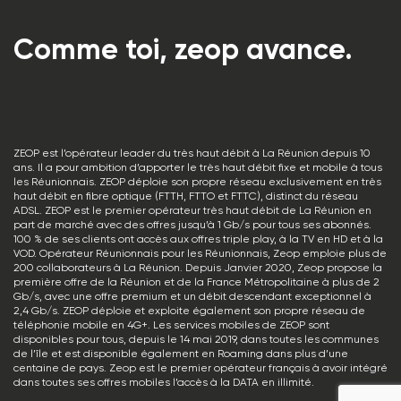
Comme toi, zeop avance.
ZEOP est l’opérateur leader du très haut débit à La Réunion depuis 10
ans. Il a pour ambition d’apporter le très haut débit fixe et mobile à tous
les Réunionnais. ZEOP déploie son propre réseau exclusivement en très
haut débit en fibre optique (FTTH, FTTO et FTTC), distinct du réseau
ADSL. ZEOP est le premier opérateur très haut débit de La Réunion en
part de marché avec des offres jusqu’à 1 Gb/s pour tous ses abonnés.
100 % de ses clients ont accès aux offres triple play, à la TV en HD et à la
VOD. Opérateur Réunionnais pour les Réunionnais, Zeop emploie plus de
200 collaborateurs à La Réunion. Depuis Janvier 2020, Zeop propose la
première offre de la Réunion et de la France Métropolitaine à plus de 2
Gb/s, avec une offre premium et un débit descendant exceptionnel à
2,4 Gb/s. ZEOP déploie et exploite également son propre réseau de
téléphonie mobile en 4G+. Les services mobiles de ZEOP sont
disponibles pour tous, depuis le 14 mai 2019, dans toutes les communes
de l’île et est disponible également en Roaming dans plus d’une
centaine de pays. Zeop est le premier opérateur français à avoir intégré
dans toutes ses offres mobiles l’accès à la DATA en illimité.