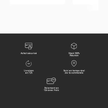
Achat sécurisé
Stock 100%
Réunion
Livraison
Suivi en temps réel
en 72h
de ta commande
Paiement en
12x avec frais