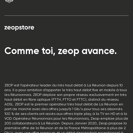
Comme toi, zeop avance.
ZEOP est l’opérateur leader du très haut débit à La Réunion depuis 10
ans. Il a pour ambition d’apporter le très haut débit fixe et mobile à tous
les Réunionnais. ZEOP déploie son propre réseau exclusivement en très
haut débit en fibre optique (FTTH, FTTO et FTTC), distinct du réseau
ADSL. ZEOP est le premier opérateur très haut débit de La Réunion en
part de marché avec des offres jusqu’à 1 Gb/s pour tous ses abonnés.
100 % de ses clients ont accès aux offres triple play, à la TV en HD et à la
VOD. Opérateur Réunionnais pour les Réunionnais, Zeop emploie plus de
200 collaborateurs à La Réunion. Depuis Janvier 2020, Zeop propose la
première offre de la Réunion et de la France Métropolitaine à plus de 2
Gb/s, avec une offre premium et un débit descendant exceptionnel à