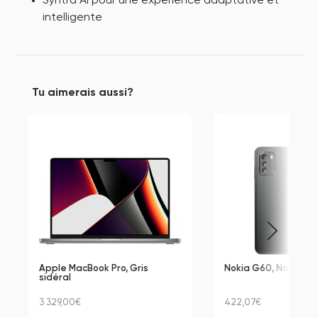
Syntra AI pour une expérience adaptative et
intelligente
Tu aimerais aussi?
Apple MacBook Pro, Gris 
Nokia G60, Noir, 128
sidéral
3 329,00€
422,07€